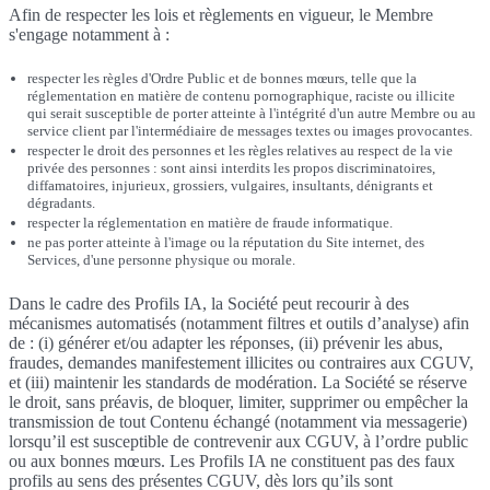
Afin de respecter les lois et règlements en vigueur, le Membre
s'engage notamment à :
respecter les règles d'Ordre Public et de bonnes mœurs, telle que la
réglementation en matière de contenu pornographique, raciste ou illicite
qui serait susceptible de porter atteinte à l'intégrité d'un autre Membre ou au
service client par l'intermédiaire de messages textes ou images provocantes.
respecter le droit des personnes et les règles relatives au respect de la vie
privée des personnes : sont ainsi interdits les propos discriminatoires,
diffamatoires, injurieux, grossiers, vulgaires, insultants, dénigrants et
dégradants.
respecter la réglementation en matière de fraude informatique.
ne pas porter atteinte à l'image ou la réputation du Site internet, des
Services, d'une personne physique ou morale.
Dans le cadre des Profils IA, la Société peut recourir à des
mécanismes automatisés (notamment filtres et outils d’analyse) afin
de : (i) générer et/ou adapter les réponses, (ii) prévenir les abus,
fraudes, demandes manifestement illicites ou contraires aux CGUV,
et (iii) maintenir les standards de modération. La Société se réserve
le droit, sans préavis, de bloquer, limiter, supprimer ou empêcher la
transmission de tout Contenu échangé (notamment via messagerie)
lorsqu’il est susceptible de contrevenir aux CGUV, à l’ordre public
ou aux bonnes mœurs. Les Profils IA ne constituent pas des faux
profils au sens des présentes CGUV, dès lors qu’ils sont