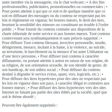
autre membre via la messagerie, via le chat webcam ; • A des fins
professionnelles, publicitaires, promotionnelles ou commerciales ; •
Pour porter atteinte à qui que ce soit et de quelque manière que ce
soit en diffusant des messages ou du contenu ne respectant pas les
lois et règlements en vigueur, les bonnes mœurs, le droit des tiers,
heurtant la sensibilité des mineurs ou constituant un trouble à l'ordre
public ; • Pour fournir du contenu contraire aux dispositions de la
charte éditoriale de notre service et aux bonnes mœurs. Tout contenu
contrevenant sera systématiquement et sans préavis supprimé ; •
Pour diffuser Tout contenu blessant, invective personnelle, insulte,
dénigrement, menace, incitant à la haine, à la violence, au suicide,
au terrorisme, le harcèlement ou la menace d’un autre Utilisateur ou
d’une tierce personne, • Pour diffuser tout contenu à caractère
diffamatoire, ou portant atteinte à autrui en raison de son origine, de
sa religion, de son orientation sexuelle, de son identité de genre, de
son handicap, de son milieu social ; • Pour diffuser du contenu
destiné à dégrader le service (virus, spam, vers, logiciels, etc.) ; •
Pour diffuser des liens hypertextes pour des sites ne respectant pas
les lois en vigueur dans son pays, à caractère illégal et contraires aux
bonnes mœurs ; • Pour diffuser des liens hypertextes vers des sites
Internet ne faisant pas partie des sites édités par la société, quel que
soit le thème abordé ;
Peuvent être également supprimés :