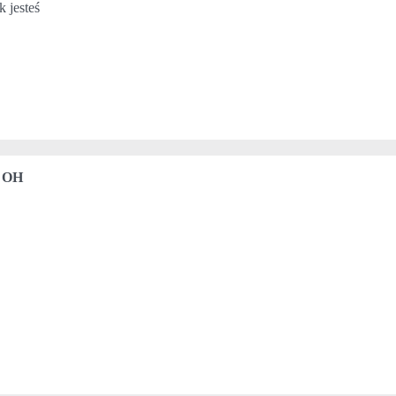
 jesteś
!
, OH