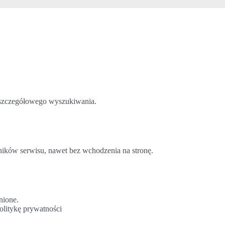
o szczegółowego wyszukiwania.
ników serwisu, nawet bez wchodzenia na stronę.
nione.
olitykę prywatności